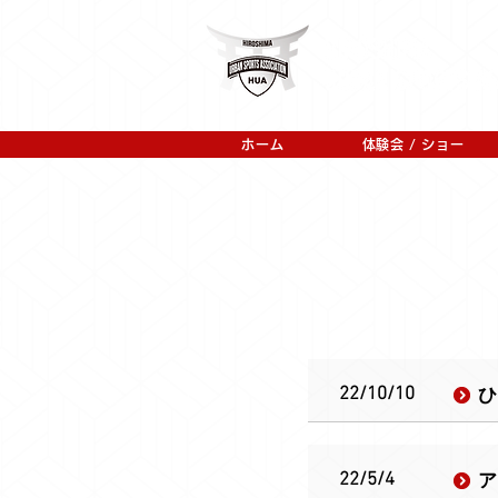
ホーム
体験会 / ショー
ひ
22/10/10
ア
22/5/4